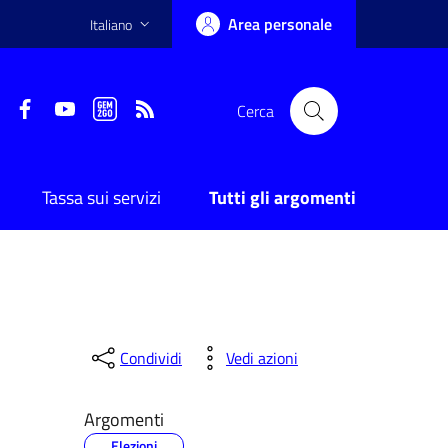
Area personale
Italiano
Facebook
YouTube
Gem2Go App
RSS
Cerca
Tassa sui servizi
Tutti gli argomenti
Condividi
Vedi azioni
Argomenti
Elezioni