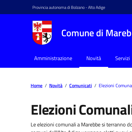
Provincia autonoma di Bolzano - Alto Adige
Comune di Mareb
Amministrazione
Novità
Servizi
Home
/
Novità
/
Comunicati
/
Elezioni Comuna
Elezioni Comunal
Le elezioni comunali a Marebbe si terranno d