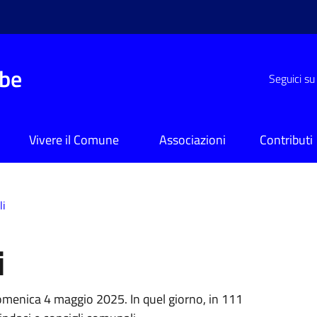
be
Seguici su
Vivere il Comune
Associazioni
Contributi
li
i
omenica 4 maggio 2025. In quel giorno, in 111