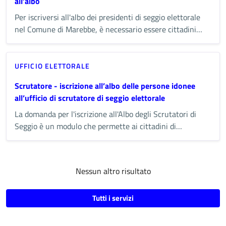
all’albo
Per iscriversi all'albo dei presidenti di seggio elettorale
nel Comune di Marebbe, è necessario essere cittadini
italiani maggiorenni, iscritti nelle liste elettorali del
Comune e possedere un diploma di scuola secondaria di
secondo grado. La domanda va presentata all'ufficio
UFFICIO ELETTORALE
elettorale comunale entro il 31 ottobre di ogni anno.
Scrutatore - iscrizione all’albo delle persone idonee
all’ufficio di scrutatore di seggio elettorale
La domanda per l'iscrizione all'Albo degli Scrutatori di
Seggio è un modulo che permette ai cittadini di
candidarsi per diventare scrutatori nelle future
consultazioni elettorali. Gli scrutatori di seggio assistono
i presidenti di seggio e svolgono attività come il
Nessun altro risultato
conteggio dei voti e la gestione delle operazioni di voto.
Tutti i servizi