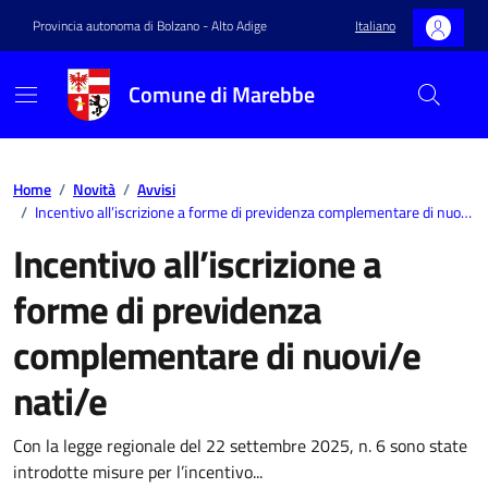
Provincia autonoma di Bolzano - Alto Adige
Italiano
Comune di Marebbe
Home
/
Novità
/
Avvisi
/
Incentivo all’iscrizione a forme di previdenza complementare di nuovi/e nati/e
Incentivo all’iscrizione a
forme di previdenza
complementare di nuovi/e
nati/e
Con la legge regionale del 22 settembre 2025, n. 6 sono state
introdotte misure per l’incentivo...